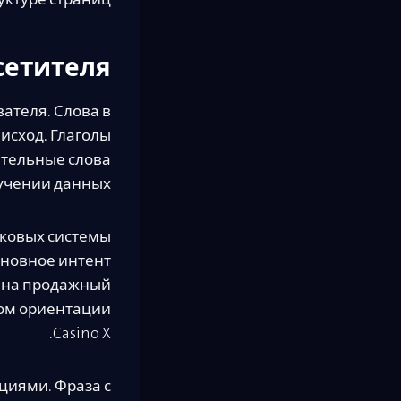
ктуре страниц.
сетителя
ателя. Слова в
исход. Глаголы
ительные слова
учении данных.
сковых системы
сновное интент
т на продажный
ном ориентации
Casino X.
циями. Фраза с