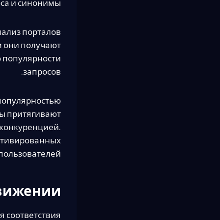
са и синонимы.
нализ порталов
м они получают
о популярности
запросов.
популярностью
зы притягивают
 конкуренцией.
отивированных
пользователей.
движении
я соответствия