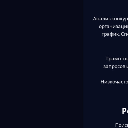
Анализ конкур
организаций
трафик. С
Грамотн
запросов 
Низкочаст
Р
Поис