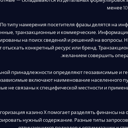
отные — складываются из детальных формулировок 
менее 10
По типу намерения посетителя фразы делятся на и
нные, транзакционные и коммерческие. Информаци
ированы на поиск сведений и решений на вопросы.
т отыскать конкретный ресурс или бренд. Транзакцио
желанием совершить опера
ьной принадлежности определяют геозависимые и г
озависимые включают наименование населенного пу
ые не связаны к специфической местности и приме
горизация казино Х помогает разделять финансы на
рировать нужный содержание. Разные типы запросо