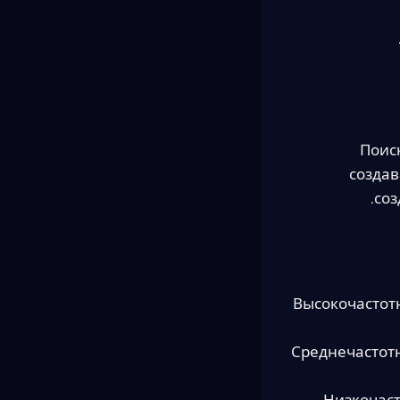
Поис
создав
соз
Высокочастот
Среднечастотн