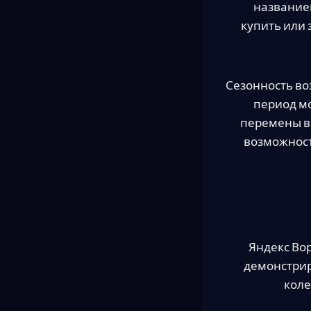
названием
купить или 
Сезонность во
период м
перемены в
возможност
Яндекс Вор
демонстрир
коле