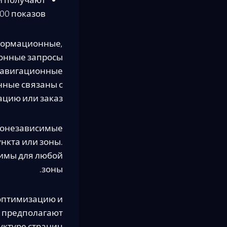
и получают
00 показов
нформационные,
онные запросы
 Навигационные
нные связаны с
цию или заказ.
еонезависимые
нкта или зоны.
нимы для любой
зоны.
 оптимизацию и
в предполагают