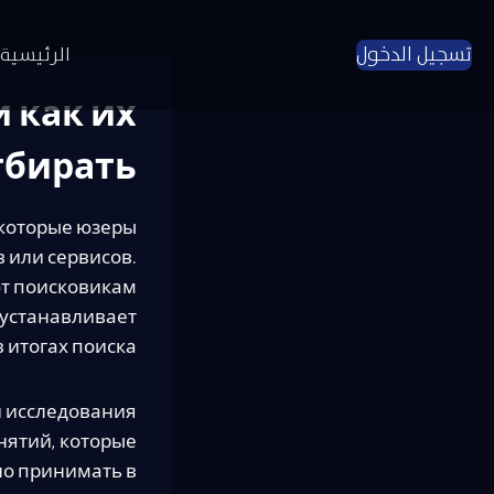
لتجاوز
لى
تسجيل الدخول
الرئيسية
لمحتوى
 как их
тбирать
 которые юзеры
 или сервисов.
ют поисковикам
 устанавливает
 итогах поиска.
и исследования
нятий, которые
но принимать в