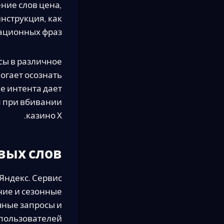
ние слов цена,
нструкция, как
ационных фраз.
сы в различное
огает осознать
е интента дает
 при вбивании
казино Х.
вых слов
 Яндекс. Сервис
ние и сезонные
чные запросы и
пользователей.