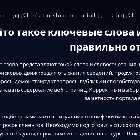
الكورسات
حول المنصة
طريقة الاشتراك في الكورس
تو
Что такое ключевые слова и
правильно о
 слова представляют собой слова и словосочетания,
оисковых движков для отыскания сведений, продуктов
просы демонстрируют запросы публики и способству
знавать содержание веб-страниц. Корректный выбор
заметность портала в
 подбора начинается с изучения специфики бизнеса 
просов клиентов. Необходимо подготовить список по
уют продукты, сервисы или сведения на ресурсе. Важ