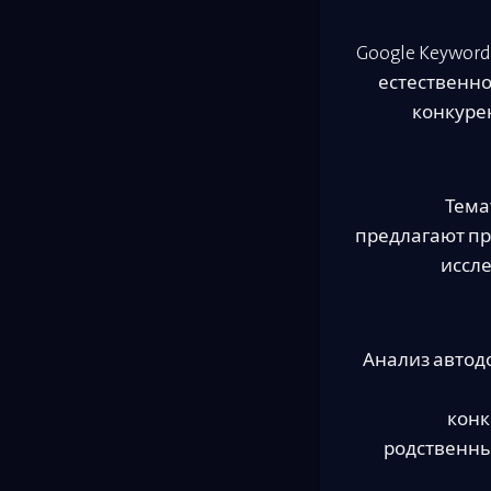
Google Keywor
естественно
конкуре
Тема
предлагают пр
иссл
Анализ автод
конк
родственны