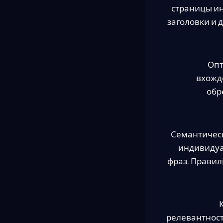
страницы ин
заголовки и 
Опт
вхожд
обр
Семантическ
индивидуа
фраз. Правил
релевантност