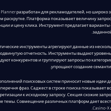
d Planner разработан для рекламодателей, но широко 
м раскрутке. Платформа показывает величину запрос
нции и цену клика. Инструмент предлагает варианты 
заданно
тические инструменты агрегируют данные из несколь
одвинутую отчетность. Инструменты выдают уровен
едуют конкурентов и группируют запросы по категор
упрощают создание семантич
ополнений поисковых систем приносит новые идеи 
перечня фраз. Саджест в строке поиска показывает 
ретизации к исходному запросу. Секция схожие запр
е темы. Совмещение различных платформ дает всес
Casino-X