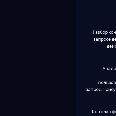
Разбор ко
запросе д
дей
Анали
пользов
запрос. Прис
Контекст 