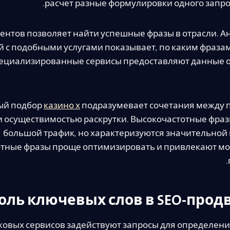
расчет разные формулировки одного запро
ентов позволяет найти успешные фразы в отрасли. А
 с подобными услугами показывает, по каким фраза
пециализированные сервисы предоставляют данные 
ый подбор
казино х
подразумевает сочетания между 
и осуществимостью раскрутки. Высокочастотные фра
большой трафик, но характеризуются значительной
отные фразы проще оптимизировать и привлекают м
оль ключевых слов в SEO-про
ковых сервисов задействуют запросы для определени