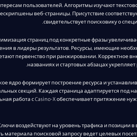
тересам пользователей. Алгоритмы изучают текстов
дескрипшены веб-страницы. Присутствие соответств
свидетельствует поисковику о специ
имизация страниц под конкретные фразы увеличива
ения в лидеры результатов. Ресурсы, имеющие необ
етают первенство при ранжировании. Корректное вн
названиях и стартовых абзацах укрепляет 
ое ядро формирует построение ресурса и устанавли
льных секций. Каждая страница адаптируется под н
ьная работа с Casino-X обеспечивает притяжение нуж
Ключи воздействуют на уровень трафика и позиции в 
ь материала поисковой запросу ведет целевых посе