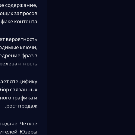
ое содержание,
ующих запросов
фике контента.
ет вероятность
ходимые ключи,
едрение фраз в
релевантность.
вает специфику
абор связанных
ного трафика и
рост продаж.
выдаче. Четкое
тителей. Юзеры