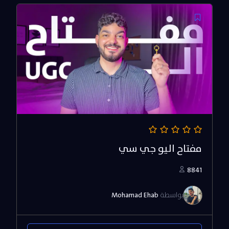
3.500,00 EGP.
7.000,00 EGP.
مفتاح اليو جي سي
8841
بواسطة
Mohamad Ehab