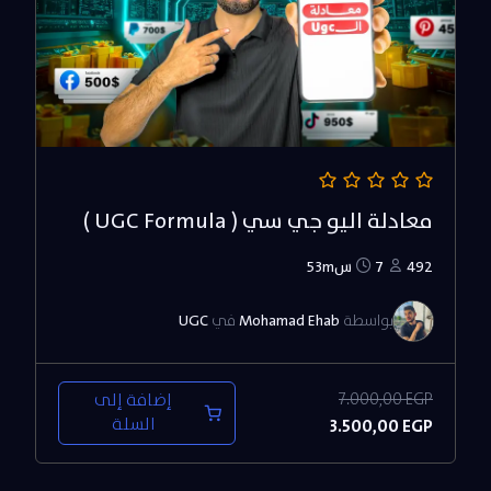
معادلة اليو جي سي ( UGC Formula )
492
7س53m
بواسطة
Mohamad Ehab
في
UGC
EGP
7.000,00
إضافة إلى
السعر
السعر
السلة
3.500,00
EGP
الأصلي
الحالي
هو:
هو: