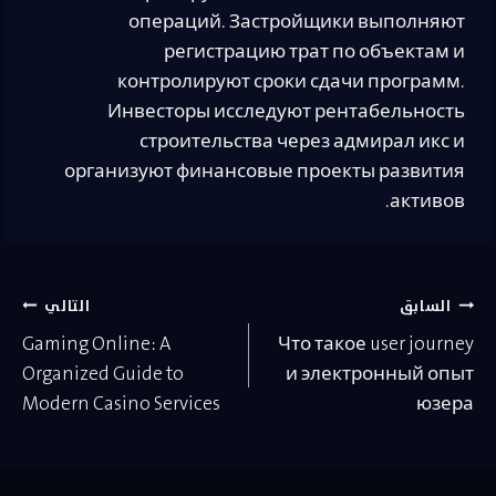
операций. Застройщики выполняют
регистрацию трат по объектам и
контролируют сроки сдачи программ.
Инвесторы исследуют рентабельность
строительства через адмирал икс и
организуют финансовые проекты развития
активов.
تصفّح
السابق
التالي
Gaming Online: A
Что такое user journey
المقالات
Organized Guide to
и электронный опыт
Modern Casino Services
юзера