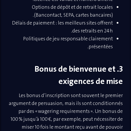
Options de dépôt et de retrait locales
(Bancontact, SEPA, cartes bancaires).
Délais de paiement : les meilleurs sites offrent
des retraits en 24 h.
Politiques de jeu responsable clairement
présentées.
3. Bonus de bienvenue et
exigences de mise
Les bonus d’inscription sont souvent le premier
argument de persuasion, mais ils sont conditionnés
par des « wagering requirements ». Un bonus de
100 % jusqu’à 100 €, par exemple, peut nécessiter de
miser 10 fois le montant reçu avant de pouvoir