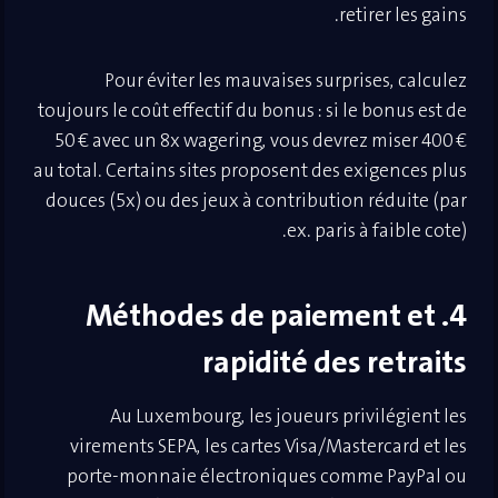
retirer les gains.
Pour éviter les mauvaises surprises, calculez
toujours le coût effectif du bonus : si le bonus est de
50 € avec un 8x wagering, vous devrez miser 400 €
au total. Certains sites proposent des exigences plus
douces (5x) ou des jeux à contribution réduite (par
ex. paris à faible cote).
4. Méthodes de paiement et
rapidité des retraits
Au Luxembourg, les joueurs privilégient les
virements SEPA, les cartes Visa/Mastercard et les
porte‑monnaie électroniques comme PayPal ou