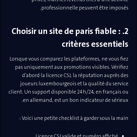
professionnelle peuvent être imposés.
2. Choisir un site de paris fiable :
critères essentiels
Lorsque vous comparez les plateformes, ne vous fiez
pas uniquement aux promotions visibles. Vérifiez
d’abord la licence CSJ, la réputation auprès des
joueurs luxembourgeois et la qualité du service
client. Un support disponible 24 h/24, en français ou
en allemand, est un bon indicateur de sérieux.
Voici une petite checklist à garder sous la main :
Licence CSJ valide et numéro affiché.