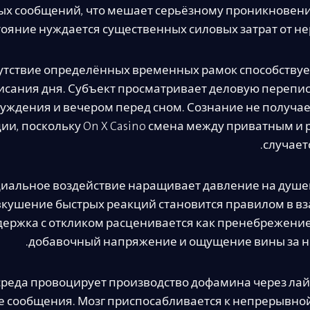
ых сообщений, что мешает серьёзному проникновен
тояние нуждается существенных силовых затрат от не
утствие определённых временных рамок способству
исания дня. Субъект просматривает деловую перепис
уждения и вечером перед сном. Сознание не получае
ии, поскольку On X Casino смена между приватным и
случает
иальное воздействие наращивает давление на душе
кушение быстрых реакций становится правилом в в
держка с откликом расценивается как пренебрежение
добавочный напряжение и ощущение вины за н
реда провоцирует производство дофамина через лай
 сообщения. Мозг приспосабливается к непрерывно