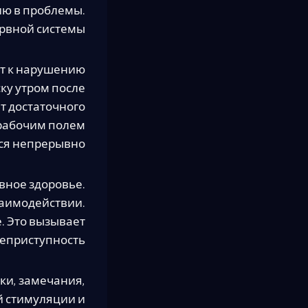
ию в проблемы.
рвной системы.
ет к нарушению
ку утром после
т достаточного
 рабочим полем
ся непрерывно.
вное здоровье.
заимодействии.
. Это вызывает
еприступность.
ки, замечания,
й стимуляции и