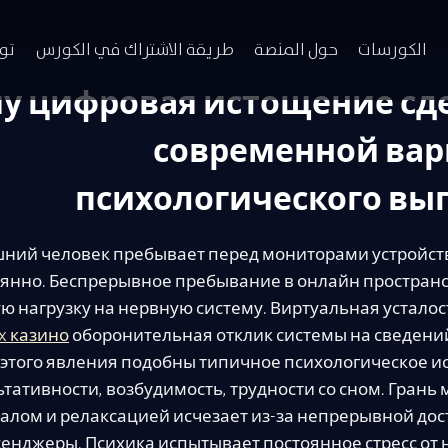
الكورسات
حول المنصة
طريقة الاشتراك في الكورس
تو
у цифровая истощение сд
современной ва
психологического вы
ний человек пребывает перед мониторами устройст
оянно. Беспрерывное пребывание в онлайн простран
 нагрузку на нервную систему. Виртуальная усталос
x казино
оборонительная отклик системы на сведени
этого явления подобны типичное психологическое и
ьтативности, возбудимость, трудности со сном. Грань
алом и релаксацией исчезает из-за непрерывной дос
енджеры. Психика испытывает постоянное стресс от