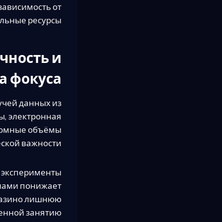
зависимость от
льные ресурсы.
чность и
а фокуса
учей данных из
ы, электронная
громные объёмы
ской важности.
 эксперименты
лами понижает
 казино лишнюю
енной занятию.