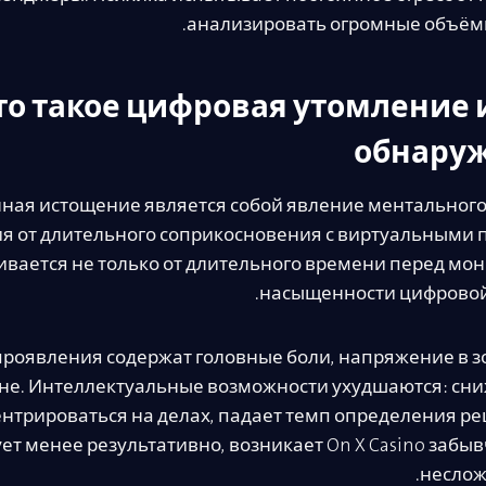
анализировать огромные объём
то такое цифровая утомление и
обнару
ная истощение является собой явление ментального
 от длительного соприкосновения с виртуальными 
вается не только от длительного времени перед мони
насыщенности цифровой
роявления содержат головные боли, напряжение в зон
ине. Интеллектуальные возможности ухудшаются: сн
нтрироваться на делах, падает темп определения р
ет менее результативно, возникает On X Casino забы
неслож