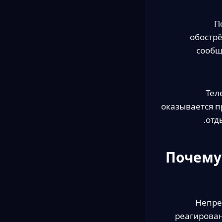
П
обострё
сообщ
Тел
оказывается п
отд
Почему
Непре
реагирован