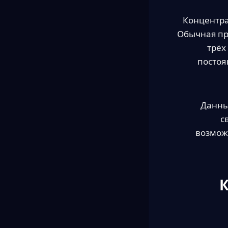
Концентра
Обычная пр
трёх
постоя
Данны
с
возмож
К