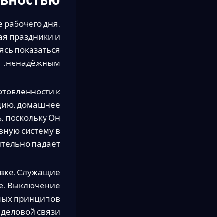
льностью
 рабочего дня.
ая праздники и
ясь показаться
ненадёжным.
отовленности к
цию, домашнее
, поскольку Он
вную систему в
тельно падает.
овке. Служащие
е. Выключение
мых принципов
деловой связи.