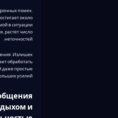
тронных помех.
остигает около
мой в ситуации
, растёт число
неточностей.
шения. Излишек
ает обработать
й даже простые
ольших усилий.
ообщения
тдыхом и