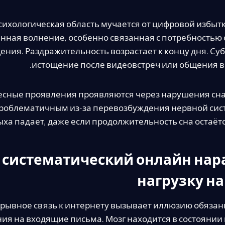
сихологическая область мучается от цифровой избытк
нная волнение, особенно связанная с потребностью 
ения. Раздражительность возрастает к концу дня. Суб
истощение после видеовстреч или общения в
есные проявления проявляются через нарушения сн
роблематичным из-за перевозбуждения нервной сис
ыха падает, даже если продолжительность сна остаёт
 систематический онлайн на
нагрузку на
рывное связь к интернету вызывает иллюзию обязан
ия на входящие письма. Мозг находится в состояни