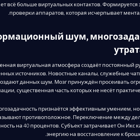
т всё больше виртуальных контактов. Формируется 
проверки аппаратов, которая исчерпывает мента
рмационный шум, многозада
утрат
енная виртуальная атмосфера создаёт постоянный р
нных источников. Новостные каналы, служебные чат
создают данных шум. Мозг принуждён просеивать о
ции, существенная часть которых не несёт практиче
гозадачность признаётся эффективным умением, но
азывают противоположное. Переключение между де
ность на 40 процентов. Субъект затрачивает Он Икс
энергию на восстановление к брош