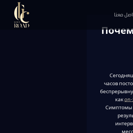
اصل معنا
Почем
Сегодняш
часов пост
беспрерывную
как
on-
Симптомы 
резул
интерв
месс