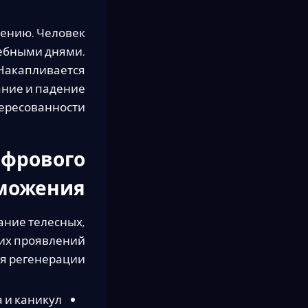
лению. Человек
жебными днями.
 Накапливается
ание и падение
ересованности.
ифрового
можения
ание телесных,
их проявлений
я регенерации.
а и каникул