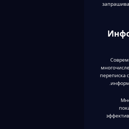
запрашивае
Инфо
Соврем
многочисле
переписка 
информа
Мно
пок
эффектив