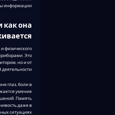
ы информации.
 как она
живается
 и физического
приборами. Это
тором, но и от
 деятельности.
е глаз, боли в
ижается умение
ешений. Память
вчивость даже в
ных ситуациях.