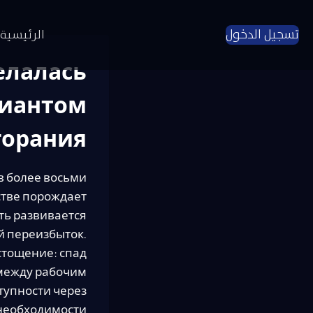
لتجاوز
لى
تسجيل الدخول
الرئيسية
لمحتوى
елалась
риантом
горания
в более восьми
стве порождает
ть развивается
й переизбыток.
стощение: спад
 между рабочим
тупности через
 необходимости