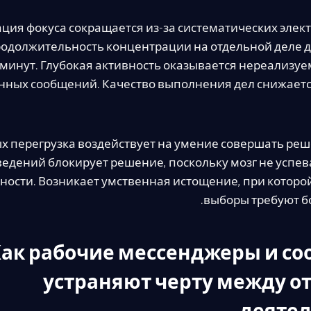
ция фокуса сокращается из-за систематических элек
одолжительность концентрации на отдельной деле д
 минут. Глубокая активность оказывается нереализуе
нных сообщений. Качество выполнения дел снижается
х перегрузка воздействует на умение совершать ре
ведений блокирует решение, поскольку мозг не успев
ности. Возникает умственная истощение, при которо
выборы требуют б
ак рабочие мессенджеры и с
устраняют черту между о