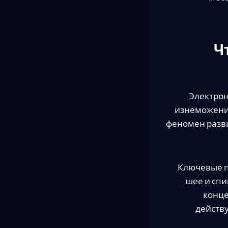
Ч
Электрон
изнеможения
феномен разви
Ключевые п
шее и сп
конце
действу