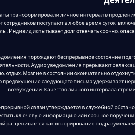
деяте
аты трансформировали личное интервал в продление
т сотрудников поступают в любое время суток, включ
лы. Индивид испытывает долг отвечать срочно, опаса
едомления порождают беспрерывное состояние подг
ятельности. Аудио уведомления прерывают релакса
 отдых. Мозг не в состоянии окончательно отдохнуть
о предвкушение следующего письма удерживает нер
возбуждении. Качество личного интервала стреми
епрерывной связи утверждается в служебной обстан
устить ключевую информацию или срочное поручени
й расценивается как игнорирование подразумевае