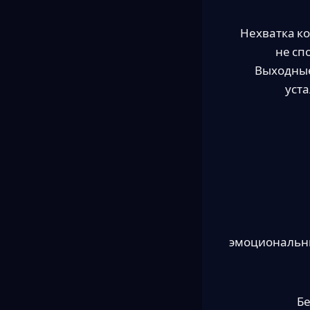
Нехватка к
не сп
Выходные
уста
эмоциональны
Бе