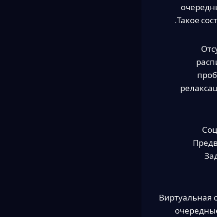
очередн
Такое сос
Отс
расп
проб
релаксац
Соц
Предв
За
Виртуальная с
очередные