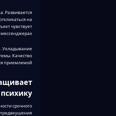
а. Развивается
откликаться на
ъект чувствует
 мессенджерах.
а. Укладывание
темы. Качество
ся приемлемой.
ращивает
 психику
ности срочного
и предвкушения