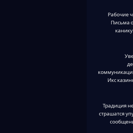
Рабочие ч
Письма о
канику
Ув
де
коммуникацию,
Икс казин
Традиция н
страшатся уп
сообщени